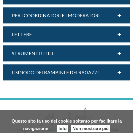
PER I COORDINATORI E I MODERATORI
LETTERE
STRUMENTI UTILI
Il SINODO DEI BAMBINI E DEI RAGAZZI
Questo sito fa uso dei cookie soltanto per facilitare la
navigazione
Info
Non mostrare più
Copyright © 2019.
Arcidiocesi di Ancona-Osimo.
All Rights Reserved.