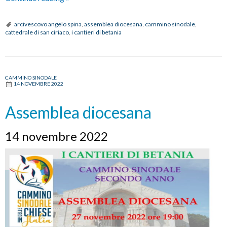
Cantieri
di
arcivescovo angelo spina
,
assemblea diocesana
,
cammino sinodale
,
cattedrale di san ciriaco
,
i cantieri di betania
Betania”:
assemblea
diocesana
sul
CAMMINO SINODALE
14 NOVEMBRE 2022
secondo
anno
Assemblea diocesana
del
cammino
14 novembre 2022
sinodale