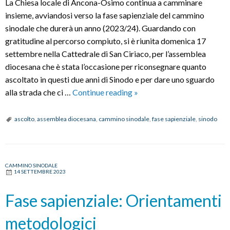
La Chiesa locale di Ancona-Osimo continua a camminare
insieme, avviandosi verso la fase sapienziale del cammino
sinodale che durerà un anno (2023/24). Guardando con
gratitudine al percorso compiuto, si è riunita domenica 17
settembre nella Cattedrale di San Ciriaco, per l’assemblea
diocesana che è stata l’occasione per riconsegnare quanto
ascoltato in questi due anni di Sinodo e per dare uno sguardo
Assemblea
alla strada che ci …
Continue reading
»
diocesana:
al
ascolto
,
assemblea diocesana
,
cammino sinodale
,
fase sapienziale
,
sinodo
via
la
fase
CAMMINO SINODALE
sapienziale
14 SETTEMBRE 2023
del
cammino
Fase sapienziale: Orientamenti
sinodale
metodologici