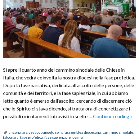
Si apre il quarto anno del cammino sinodale delle Chiese in
Italia, che vedrà coinvolta la nostra diocesi nella fase profetica.
Dopo la fase narrativa, dedicata all’ascolto delle persone, delle
comunità e dei territori, e la fase sapienziale, in cui abbiamo
letto quanto è emerso dall’ascolto, cercando di discernere ciò
che lo Spirito ci stava dicendo, si tratta ora di concretizzare i
Ass
possibili orientamenti intravisti in scelte …
Continue reading
»
dio
al
ancona
,
arcivescovo angelo spina
,
assemblea diocesana
,
cammino sinodale
,
falconara
,
fase profetica
,
fase sapienziale
,
osimo