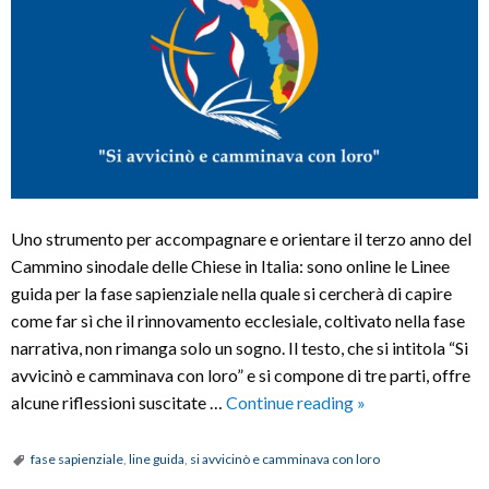
Uno strumento per accompagnare e orientare il terzo anno del
Cammino sinodale delle Chiese in Italia: sono online le Linee
guida per la fase sapienziale nella quale si cercherà di capire
come far sì che il rinnovamento ecclesiale, coltivato nella fase
narrativa, non rimanga solo un sogno. Il testo, che si intitola “Si
avvicinò e camminava con loro” e si compone di tre parti, offre
Le
alcune riflessioni suscitate …
Continue reading
»
Linee
guida
fase sapienziale
,
line guida
,
si avvicinò e camminava con loro
per