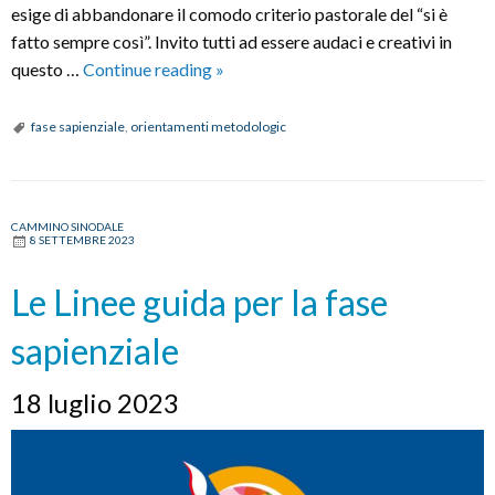
esige di abbandonare il comodo criterio pastorale del “si è
fatto sempre così”. Invito tutti ad essere audaci e creativi in
Fase
questo …
Continue reading
»
sapienziale:
Orientamenti
fase sapienziale
,
orientamenti metodologic
metodologici
CAMMINO SINODALE
8 SETTEMBRE 2023
Le Linee guida per la fase
sapienziale
18 luglio 2023