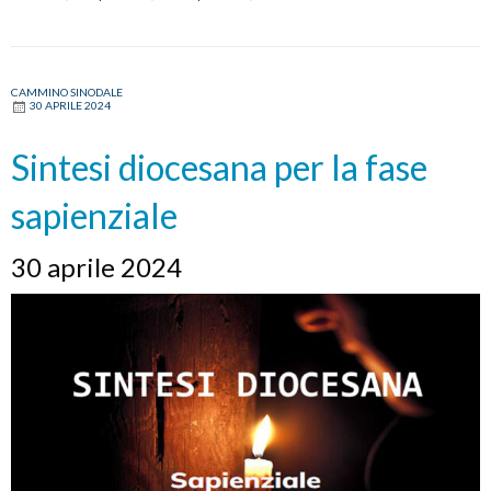
via
la
fase
prof
CAMMINO SINODALE
30 APRILE 2024
del
cam
Sintesi diocesana per la fase
sino
sapienziale
30 aprile 2024