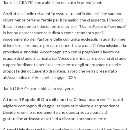
Tante le GRAZIE che a abbiamo ricevuto in questi anni.
Anzitutto le belle relazioni intessute tra noi in diocesi, che saranno
sicuramente terreno fertile per il cammino che ci aspetta. I Vescovi
italiani, recependo il documento di sintesi
“Lievito di pace e di speranza”
lo hanno espressamente indicato come strumento per il
discernimento dei Pastori e delle comunità ecclesiali, in quanto linee
di indirizzo e proposte per dare concretezza a una Chiesa missionaria,
prossima e sinodale. Accompagniamo con la preghiera il lavoro del
gruppo di studio incaricato dai Vescovi per indicare percorsi di studio
e approfondimento per il discernimento degli orientamenti e delle
proposte del documento di sintesi, lavoro che verrà presentato
all’Assemblea dei Vescovi a maggio 2026.
Tanti i GRAZIE che dobbiamo rivolgere.
A tutto il Popolo di Dio
della nostra Chiesa locale
che è stato il
migliore compagno di viaggio, sempre stimolante e sorprendente.
Desidereremmo sinceramente che questa nostra parola di
gratitudine arrivasse a tutti ed a ciascuno personalmente.
A tutti i Moderatori
dei gruppi sinodali, che sono stati i veri “motori