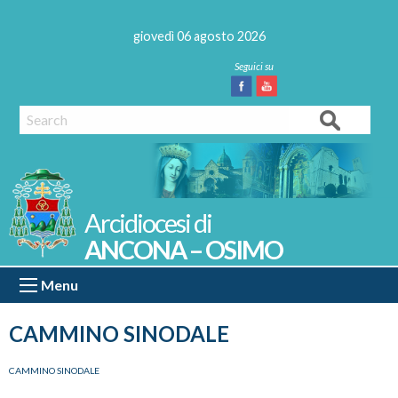
Skip
to
giovedì 06 agosto 2026
content
Facebook
Youtube
Search
ANCONA – OSIMO
Menu
CAMMINO SINODALE
CAMMINO SINODALE