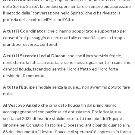
dello Spirito Santo”, facendoci sperimentare e sempre più apprezzare
il metodo della “conversazione nello Spirito”, che ci ha rivelato la
profezia dell’ascolto dell’Alto nell’Altro.
A tutti i Coordinatori
che ci hanno sopportato e supportato per
consentire il passaggio di contenuti alle comunità, spesso troppo
grandi per essere… contenuti.
A tutti i Sacerdoti ed ai Diaconi
che con il loro servizio fedele,
nonostante la fatica arretrata, si sono messi ugualmente in cammino,
dandoci fiducia, facendoci sentire il loro affetto ed il loro forte
desiderio di comunità.
A tutta l’Equipe
sinodale senza la quale… non avremmo potuto fare
nulla.
Al Vescovo Angelo
che ci ha dato fiducia fin dal primo giorno,
accompagnandoci con pazienza ed entusiasmo. Profetica la sua
scelta nel 2022 di inserire stabilmente tutti i membri dell’Equipe
sinodale nel Consiglio Pastorale Diocesano, anticipando quanto al n.
65 del documento “Lievito di pace e di speranza” è espresso in forma