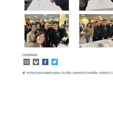
CONDIVIDI
arcivescovo angelo spina
,
ascolto
,
cammino sinodale
,
cantiere
,
c