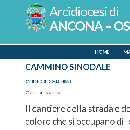
Skip
to
content
ANCONA – O
HOME
MA
CAMMINO SINODALE
CAMMINO SINODALE
,
NEWS
24 FEBBRAIO 2023
Il cantiere della strada e de
coloro che si occupano di 