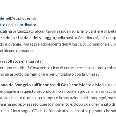
le
nell’Arcidiocesi di
ntro con i coordinatori
,
ali ha organizzato alcuni tavoli sinodali sul primo cantiere di Beta
re della strada e del villaggio
, nella nostra Arcidiocesi, si è dunq
do giovanile. Ragazzi e adolescenti dell’Agesci, di Comunione e Li
 ad alcune domande:
 ascoltato nella tua vita?
persone credibili? Cosa vedi o ricordi come luce e cosa come ombr
no un aspetto da migliorare per un dialogo con la Chiesa?
ano del Vangelo sull’incontro di Gesù con Marta e Maria
, nell
ccompagnerà in questo secondo anno sinodale, i giovani hanno raccon
 stato chiesto di non interrompere la narrazione dei compagni, ma s
giovani hanno apprezzato questo momento e, dopo qualche minuto di
nze e i loro sogni. C’è chi ha incontrato sacerdoti e persone che so