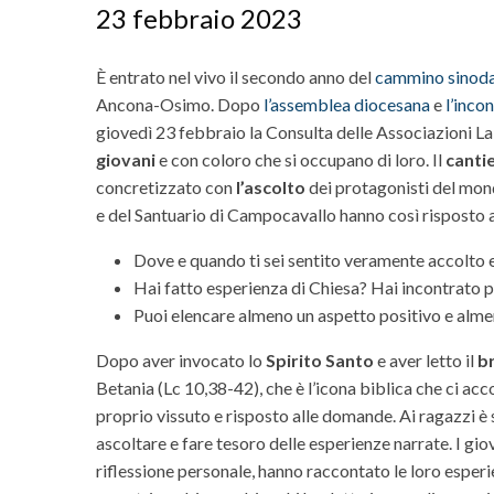
23 febbraio 2023
È entrato nel vivo il secondo anno del
cammino sinoda
Ancona-Osimo. Dopo
l’assemblea diocesana
e
l’inco
giovedì 23 febbraio la Consulta delle Associazioni Laic
giovani
e con coloro che si occupano di loro. Il
cantie
concretizzato con
l’ascolto
dei protagonisti del mon
e del Santuario di Campocavallo hanno così risposto
Dove e quando ti sei sentito veramente accolto e
Hai fatto esperienza di Chiesa? Hai incontrato 
Puoi elencare almeno un aspetto positivo e alme
Dopo aver invocato lo
Spirito Santo
e aver letto il
br
Betania (Lc 10,38-42), che è l’icona biblica che ci a
proprio vissuto e risposto alle domande. Ai ragazzi è
ascoltare e fare tesoro delle esperienze narrate. I 
riflessione personale, hanno raccontato le loro esperie