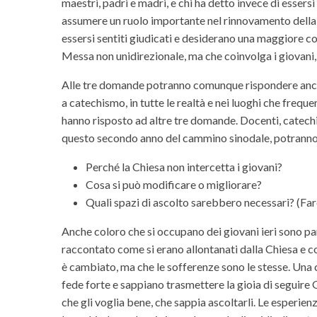
maestri, padri e madri, e chi ha detto invece di essers
assumere un ruolo importante nel rinnovamento della 
essersi sentiti giudicati e desiderano una maggiore co
Messa non unidirezionale, ma che coinvolga i giovani,
Alle tre domande potranno comunque rispondere anche a
a catechismo, in tutte le realtà e nei luoghi che frequ
hanno risposto ad altre tre domande. Docenti, catechis
questo secondo anno del cammino sinodale, potrann
Perché la Chiesa non intercetta i giovani?
Cosa si può modificare o migliorare?
Quali spazi di ascolto sarebbero necessari? (Fa
Anche coloro che si occupano dei giovani ieri sono part
raccontato come si erano allontanati dalla Chiesa e co
è cambiato, ma che le sofferenze sono le stesse. Una c
fede forte e sappiano trasmettere la gioia di seguire G
che gli voglia bene, che sappia ascoltarli. Le esperie