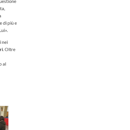
questione
ta,
a
 di più e
Lui».
 nei
ri
. Oltre
o al