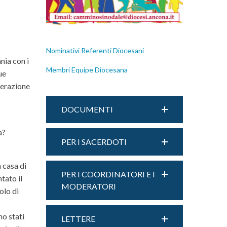
Nominativi Referenti Diocesani
nia con i
Membri Equipe Diocesana
ue
berazione
DOCUMENTI
a?
PER I SACERDOTI
a casa di
PER I COORDINATORI E I
tato il
MODERATORI
olo di
no stati
LETTERE