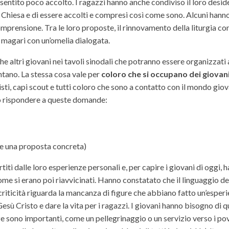
i sentito poco accolto. I ragazzi hanno anche condiviso il loro desid
Chiesa e di essere accolti e compresi così come sono. Alcuni hanno
mprensione. Tra le loro proposte, il rinnovamento della liturgia co
 magari con un’omelia dialogata.
ltri giovani nei tavoli sinodali che potranno essere organizzati 
entano. La stessa cosa vale per
coloro che si occupano dei giovan
ti, capi scout e tutti coloro che sono a contatto con il mondo giova
o rispondere a queste domande:
re una proposta concreta)
iti dalle loro esperienze personali e, per capire i giovani di oggi, 
me si erano poi riavvicinati. Hanno constatato che il linguaggio de
riticità riguarda la mancanza di figure che abbiano fatto un’esperi
esù Cristo e dare la vita per i ragazzi. I giovani hanno bisogno di 
nze sono importanti, come un pellegrinaggio o un servizio verso i pov