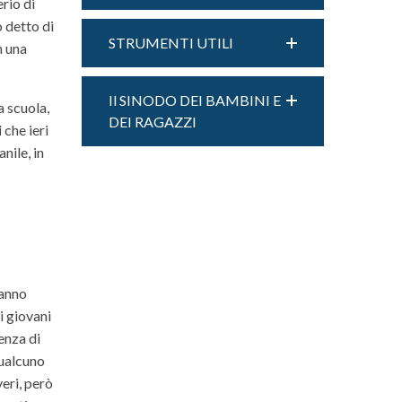
erio di
 detto di
STRUMENTI UTILI
n una
Il SINODO DEI BAMBINI E
a scuola,
DEI RAGAZZI
i
che ieri
nile, in
hanno
i giovani
enza di
qualcuno
eri, però