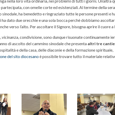
nga nella loro vita ordinaria, nei problemi di tutti i giorni. Un’altra 
partecipata, con omelie corte ed esistenziali. Al termine della sera
sinodale, ha benedetto e ringraziato tutte le persone presenti e h
 ci ha dato due orecchie e una sola bocca perchè dobbiamo ascoltare
che verso l’alto. Per ascoltare il Signore, bisogna aprire il cuore a 
 vicinanza, condivisione, sono dunque risuonate continuamente ieri
nno di ascolto del cammino sinodale che presenta
altri tre cantie
’ospitalità e della casa, delle diaconie e della formazione spirituale,
ione del sito diocesano
è possibile trovare tutto il materiale relativ