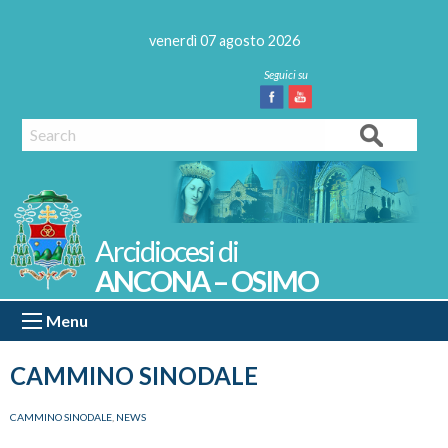
Skip
to
venerdì 07 agosto 2026
content
Facebook
Youtube
Search
ANCONA – OSIMO
Menu
CAMMINO SINODALE
CAMMINO SINODALE
,
NEWS